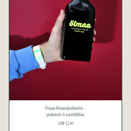
Ölmaa Braunglasflasche –
praktisch & nachfüllbar
CHF 12.50